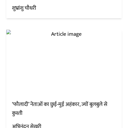
शुभ्रांशु चौधरी
‘फौलादी’ नेताओं का छुई-मुई अहंकार, ज्यों बुलबुले से
कुश्ती
अभिनंदन सेखरी