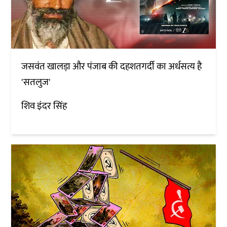
जसवंत खालड़ा और पंजाब की दहशतगर्दी का अर्धसत्य है
'सतलुज'
शिव इंदर सिंह