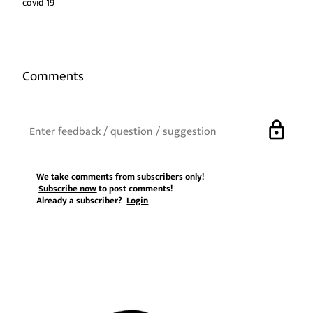
covid 19
Comments
lock
We take comments from subscribers only!
Subscribe now
to post comments!
Already a subscriber?
Login