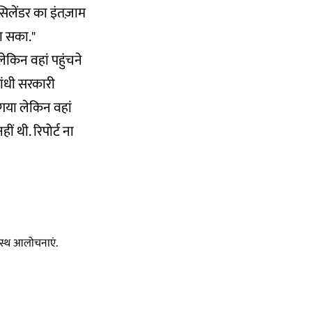
िलेंडर का इंतज़ाम
ा सका."
लेकिन वहां पहुंचने
ांधी सरकारी
 गया लेकिन वहां
ीं थी. रिपोर्ट ना
स्वस्थ आलोचनाएं.