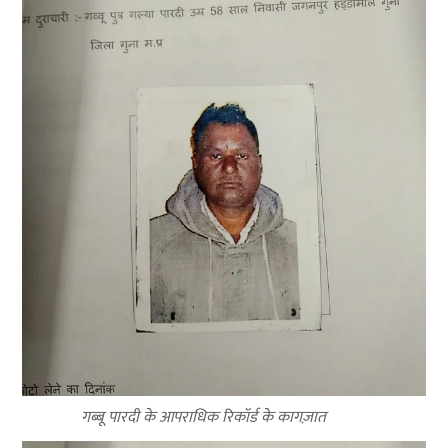
गब्बू पारदी के आपराधिक रिकॉर्ड के कागज़ात