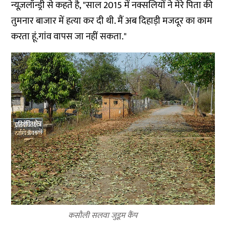
न्यूज़लॉन्ड्री से कहते है, "साल 2015 में नक्सलियों ने मेरे पिता की
तुमनार बाजार में हत्या कर दी थी. मैं अब दिहाड़ी मजदूर का काम
करता हूं.गांव वापस जा नहीं सकता."
कसौली सलवा जुडूम कैंप