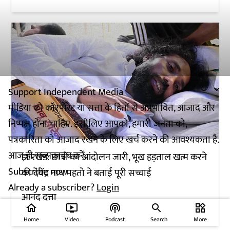
Support Independent Media
मीडिया को कॉरपोरेट या सत्ता के हितों से अप्रभावित, आजाद और
निष्पक्ष होना चाहिए. इसीलिए आपको, हमारी जनता को,
पत्रकारिता को आजाद रखने के लिए खर्च करने की आवश्यकता है.
आज ही सब्सक्राइब करें.
झारखंड: छात्रों का आंदोलन जारी, भूख हड़ताल खत्म करने
Subscribe now
की देवेंद्र नाथ महतो ने बताई पूरी सच्चाई
Already a subscriber?
Login
आनंद दत्ता
home
ondemand_video
podcasts
widgets
Home
Video
Podcast
Search
More