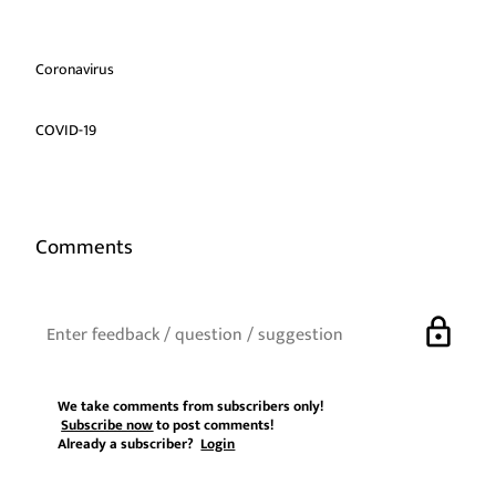
Coronavirus
COVID-19
Comments
lock
We take comments from subscribers only!
Subscribe now
to post comments!
Already a subscriber?
Login