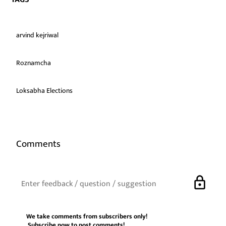
arvind kejriwal
Roznamcha
Loksabha Elections
Comments
lock
We take comments from subscribers only!
Subscribe now
to post comments!