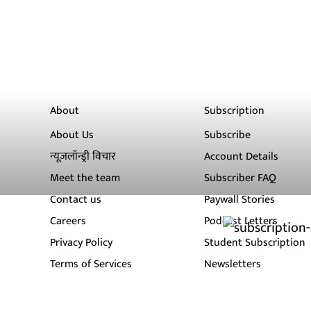
About
Subscription
About Us
Subscribe
न्यूज़लॉन्ड्री विचार
Account Details
Meet the team
Subscriber FAQ
Contact us
Paywall Stories
Careers
Podcast Letters
Privacy Policy
Student Subscription
Terms of Services
Newsletters