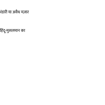
भंडारी या अवैध मज़ार
 हिंदू-मुसलमान का