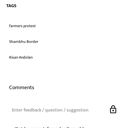
TAGS
farmers protest
Shambhu Border
Kisan Andolan
Comments
lock