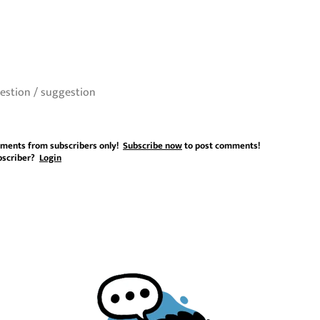
ments from subscribers only!
Subscribe now
to post comments!
bscriber?
Login