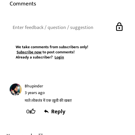
Comments
lock
We take comments from subscribers only!
Subscribe now
to post comments!
Already a subscriber?
Login
Bhupinder
3 years ago
मरते लोकतंत्र में एक ख़ुशी की खबर!
0
Reply