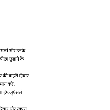
नमर्जी और उनके
ीछा छुड़ाने के
घर की बाहरी दीवार
मान करे’.
ा इंफलुएंसर्स
िवार और रबूपुरा