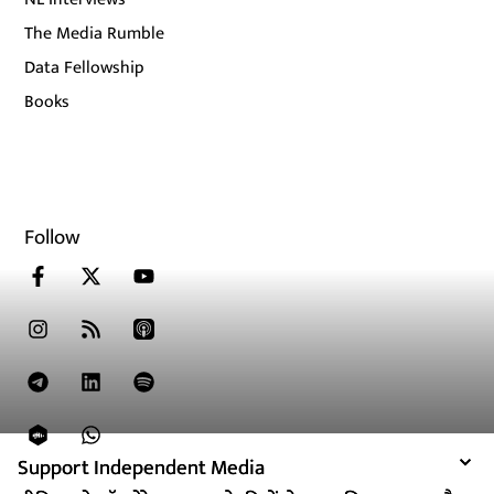
The Media Rumble
Data Fellowship
Books
Follow
Support Independent Media
Support Independent Media