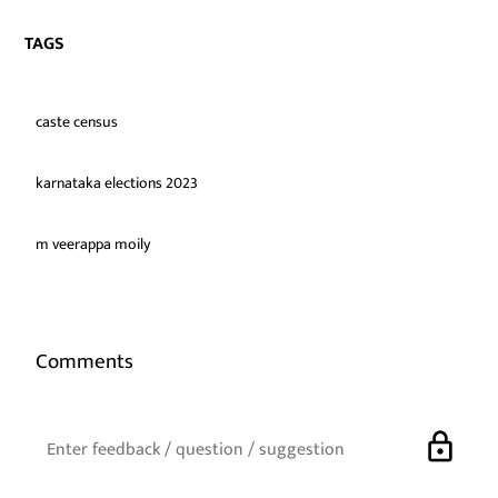
TAGS
caste census
karnataka elections 2023
m veerappa moily
Comments
lock