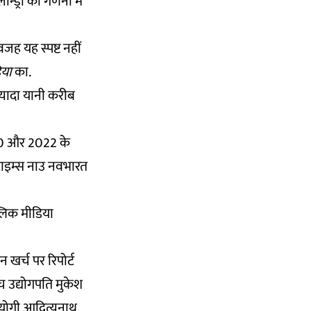
न्ड्री की गणना में
जह यह स्पष्ट नहीं
िया
का.
ज्यादा यानी करीब
20 और 2022 के
 टाइम्स नाउ नवभारत
्लिक मीडिया
 खर्च पर रिपोर्ट
च उद्योगपति मुकेश
की योगी आदित्यनाथ