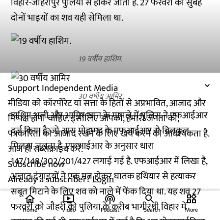
विहार-जौहरीपुर पुलिया से होकर जाता है. 27 फरवरी की सुबह
दोनों भाइयों का शव यही सेमिला था.
19 वर्षीय हाशिम.
Support Independent Media
30 वर्षीय आमिर
मीडिया को कॉरपोरेट या सत्ता के हितों से अप्रभावित, आजाद और
हाशिम अली और आमिर खान के मामले में पुलिस ने एफआईआर
निष्पक्ष होना चाहिए. इसीलिए आपको, हमारी जनता को,
दर्ज किया है. जो आस मोहम्मद के एफआईआर से बिलकुल
पत्रकारिता को आजाद रखने के लिए खर्च करने की आवश्यकता है.
मिलता जुलता है. एफआईआर के अनुसार धारा
आज ही सब्सक्राइब करें.
147/148/302/201/427 लगाई गई है. एफआईआर में लिखा है,
Subscribe now
अज्ञात दंगाइयों ने एक मत होकर घातक हथियार से हत्याकर
Already a subscriber?
Login
सबूत मिटाने के लिए शव को नाले में फेंक दिया था. यह शव 27
home
ondemand_video
podcasts
widgets
फरवरी को जौहरी की पुलिया के करीब भागीरथी विहार में
Home
Video
Podcast
Search
More