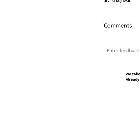
arvind kejriwal
Comments
We take
Already