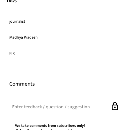
TAGS
journalist
Madhya Pradesh
FIR
Comments
lock
We take comments from subscribers only!