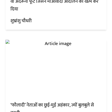
वो अंदरूनी फूट जिसने माओवादी आंदोलन को खत्म कर
दिया
शुभ्रांशु चौधरी
‘फौलादी’ नेताओं का छुई-मुई अहंकार, ज्यों बुलबुले से