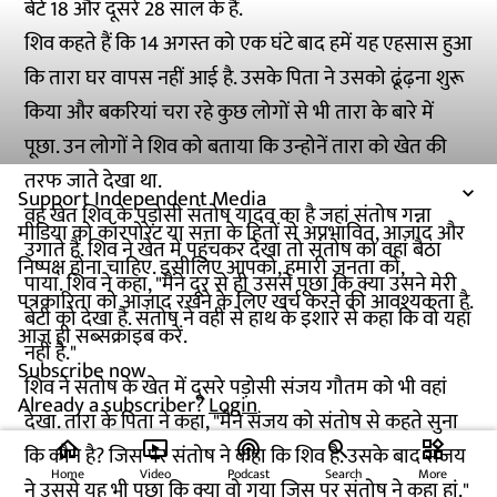
बेटे 18 और दूसरे 28 साल के हैं.
शिव कहते हैं कि 14 अगस्त को एक घंटे बाद हमें यह एहसास हुआ
कि तारा घर वापस नहीं आई है. उसके पिता ने उसको ढूंढ़ना शुरू
किया और बकरियां चरा रहे कुछ लोगों से भी तारा के बारे में
पूछा. उन लोगों ने शिव को बताया कि उन्होनें तारा को खेत की
तरफ जाते देखा था.
Support Independent Media
वह खेत शिव के पड़ोसी संतोष यादव का है जहां संतोष गन्ना
मीडिया को कॉरपोरेट या सत्ता के हितों से अप्रभावित, आजाद और
उगाते हैं. शिव ने खेत में पहुंचकर देखा तो संतोष को वहां बैठा
निष्पक्ष होना चाहिए. इसीलिए आपको, हमारी जनता को,
पाया. शिव ने कहा, "मैंने दूर से ही उससे पूछा कि क्या उसने मेरी
पत्रकारिता को आजाद रखने के लिए खर्च करने की आवश्यकता है.
बेटी को देखा है. संतोष ने वहीं से हाथ के इशारे से कहा कि वो यहां
आज ही सब्सक्राइब करें.
नहीं है."
Subscribe now
शिव ने संतोष के खेत में दूसरे पड़ोसी संजय गौतम को भी वहां
Already a subscriber?
Login
देखा. तारा के पिता ने कहा, "मैंने संजय को संतोष से कहते सुना
home
ondemand_video
podcasts
widgets
कि कौन है? जिस पर संतोष ने कहा कि शिव है. उसके बाद संजय
Home
Video
Podcast
Search
More
ने उससे यह भी पूछा कि क्या वो गया जिस पर संतोष ने कहा हां."