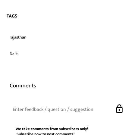
TAGS
rajasthan
Dalit
Comments
lock
We take comments from subscribers only!
Subscribe now
to post comments!