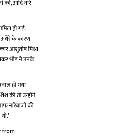
लों को, आदि नारे
शामिल हो गई.
 अंधेरे के कारण
रकार आशुतोष मिश्रा
होकर भीड़ ने उनके
ा बवाल हो गया
िश की तो उन्होंने
िलाफ नारेबाजी की
थी.’
r from