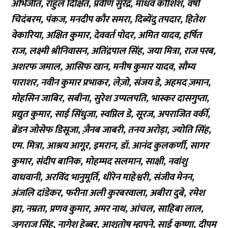
अभिजीत, राहुल दिक्षित, प्रवीण सुरेंद्र, माधव कौशिश, वर्षा
चिदंबरम, पंकज, मनदीप कौर समरा, दिब्येंदु तपदार, हितेश
वेकारिया, अक्षित कुमार, देववर्त पोदर, अमित यादव, हर्षित
राज, लक्ष्मी श्रीनिवासन, अतिंद्रपाल सिंह, जया मित्रा, राज परब,
अशरफ जमाल, आसिफ खान, मनीष कुमार यादव, सौम्य
पाराशर, नवीन कुमार प्रभाकर, लेज़ो, संजय डे, अहमद ज़मान,
मोहसिन जाबिर, सबीना, सुरेश उप्पलपति, भास्कर दासगुप्ता,
प्रद्युत कुमार, साई सिंधुजा, स्वप्निल डे, सूरज, अपराजित वर्की,
ब्रेंडन जोसेफ डिसूजा, ज़ैनब जाबरी, तनय अरोड़ा, ज्योति सिंह,
एम. मित्रा, आश्रय आगूर, इमरान, डॉ. आनंद कुलकर्णी, सागर
कुमार, संदीप बानिक, मोहम्मद सलमान, साक्षी, नवांशु
वाधवानी, अरविंद भानुमूर्ति, धीरेन माहेश्वरी, संजीव मेनन,
अंजलि दांडेकर, फरीना अली कुरबरवाला, अबीरा दुबे, रमेश
झा, नम्रता, प्रणव कुमार, अमर नाथ, आंचल, साहिबा लाल,
जुगराज सिंह, नागेश हेब्बर, आशुतोष म्हापने, साई कृष्णा, दीपम