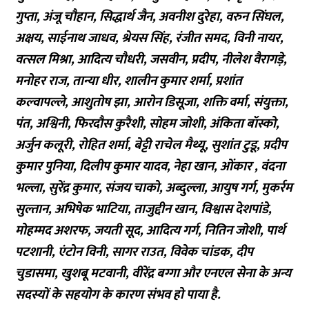
गुप्ता, अंजू चौहान, सिद्धार्थ जैन, अवनीश दुरेहा, वरुन सिंघल,
अक्षय, साईनाथ जाधव, श्रेयस सिंह, रंजीत समद, विनी नायर,
वत्सल मिश्रा, आदित्य चौधरी, जसवीन, प्रदीप, नीलेश वैरागड़े,
मनोहर राज, तान्या धीर, शालीन कुमार शर्मा, प्रशांत
कल्वापल्ले, आशुतोष झा, आरोन डिसूजा, शक्ति वर्मा, संयुक्ता,
पंत, अश्विनी, फिरदौस कुरैशी, सोहम जोशी, अंकिता बॉस्को,
अर्जुन कलूरी, रोहित शर्मा, बेट्टी राचेल मैथ्यू, सुशांत टुडू, प्रदीप
कुमार पुनिया, दिलीप कुमार यादव, नेहा खान, ओंकार , वंदना
भल्ला, सुरेंद्र कुमार, संजय चाको, अब्दुल्ला, आयुष गर्ग, मुकर्रम
सुल्तान, अभिषेक भाटिया, ताजुद्दीन खान, विश्वास देशपांडे,
मोहम्मद अशरफ, जयती सूद, आदित्य गर्ग, नितिन जोशी, पार्थ
पटशानी, एंटोन विनी, सागर राउत, विवेक चांडक, दीप
चुडासमा, खुशबू मटवानी, वीरेंद्र बग्गा और एनएल सेना के अन्य
सदस्यों के सहयोग के कारण संभव हो पाया है.