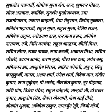
सुभ्रजीत चक्रवर्ती, सोमोक गुप्ता रॉय, सत्य, शुभंकर मोंडल,
सौरव अग्रवाल, कार्तिक, सुदर्शन मुखोपाध्याय, उमा
राजगोपालन, एचएस काहलों, श्रेया सेतुरमन, विनोद गुब्बाला,
अनिर्बन भट्टाचार्जी, राहुल गुप्ता, राहुल गुप्ता, रेजिथ राजन,
अभिषेक ठाकुर, रथींद्रनाथ दास, फरजाना हसन, अनिमेष
नारायण, एजे, निधि मनचंदा, राहुल भारद्वाज, कीर्ति मिश्रा,
सचिन तोमर, राघव नायक, रूपा बनर्जी, आकाश मिश्रा, सचिन
चौधरी, उदयन आनंद, करण मुजो, गौरव एस दत्ता, जयंत बसु,
अभिजनन झा, आशुतोष मित्तल, साहित कोगंती, अंकुर, सिंधु
कासुकुर्थी, मानस, अक्षय शर्मा, मंगेश शर्मा, विवेक मान, संदीप
कुमार, रूपा मुकुंदन, पी आनंद, नीलकंठ कुमार, नूर मोहम्मद,
शशि घोष, विजेश चंदेरा, राहुल कोहली, जान्हवी जी, डॉ प्रखर
कुमार, आशुतोष सिंह, सैकत गोस्वामी, शेषा साई टीवी,
श्रीकांत शुक्ला, अभिषेक ठाकुर, नागार्जुन रेड्डी, जिजो जॉर्ज,