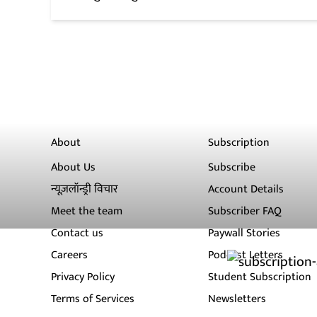
About
Subscription
About Us
Subscribe
न्यूज़लॉन्ड्री विचार
Account Details
Meet the team
Subscriber FAQ
Contact us
Paywall Stories
Careers
Podcast Letters
Privacy Policy
Student Subscription
Terms of Services
Newsletters