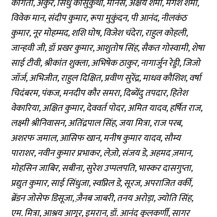
कोगंती, अंकुर, सिंधु कासुकुर्थी, मानस, अक्षय शर्मा, मंगेश शर्मा,
विवेक मान, संदीप कुमार, रूपा मुकुंदन, पी आनंद, नीलकंठ
कुमार, नूर मोहम्मद, शशि घोष, विजेश चंदेरा, राहुल कोहली,
जान्हवी जी, डॉ प्रखर कुमार, आशुतोष सिंह, सैकत गोस्वामी, शेषा
साई टीवी, श्रीकांत शुक्ला, अभिषेक ठाकुर, नागार्जुन रेड्डी, जिजो
जॉर्ज, अभिजीत, राहुल दिक्षित, प्रवीण सुरेंद्र, माधव कौशिश, वर्षा
चिदंबरम, पंकज, मनदीप कौर समरा, दिब्येंदु तपदार, हितेश
वेकारिया, अक्षित कुमार, देववर्त पोदर, अमित यादव, हर्षित राज,
लक्ष्मी श्रीनिवासन, अतिंद्रपाल सिंह, जया मित्रा, राज परब,
अशरफ जमाल, आसिफ खान, मनीष कुमार यादव, सौम्य
पाराशर, नवीन कुमार प्रभाकर, लेज़ो, संजय डे, अहमद ज़मान,
मोहसिन जाबिर, सबीना, सुरेश उप्पलपति, भास्कर दासगुप्ता,
प्रद्युत कुमार, साई सिंधुजा, स्वप्निल डे, सूरज, अपराजित वर्की,
ब्रेंडन जोसेफ डिसूजा, ज़ैनब जाबरी, तनय अरोड़ा, ज्योति सिंह,
एम. मित्रा, आश्रय आगूर, इमरान, डॉ. आनंद कुलकर्णी, सागर