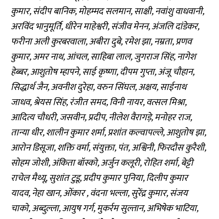
कुमार, संदीप बानिक, मोहम्मद सलमान, साक्षी, नवांशु वाधवानी,
अरविंद भानुमूर्ति, धीरेन माहेश्वरी, संजीव मेनन, अंजलि दांडेकर,
फरीना अली कुरबरवाला, अबीरा दुबे, रमेश झा, नम्रता, प्रणव
कुमार, अमर नाथ, आंचल, साहिबा लाल, जुगराज सिंह, नागेश
हेब्बर, आशुतोष म्हापने, साई कृष्णा, दीपम गुप्ता, अंजू चौहान,
सिद्धार्थ जैन, अवनीश दुरेहा, वरुन सिंघल, अक्षय, साईनाथ
जाधव, श्रेयस सिंह, रंजीत समद, विनी नायर, वत्सल मिश्रा,
आदित्य चौधरी, जसवीन, प्रदीप, नीलेश वैरागड़े, मनोहर राज,
तान्या धीर, शालीन कुमार शर्मा, प्रशांत कल्वापल्ले, आशुतोष झा,
आरोन डिसूजा, शक्ति वर्मा, संयुक्ता, पंत, अश्विनी, फिरदौस कुरैशी,
सोहम जोशी, अंकिता बॉस्को, अर्जुन कलूरी, रोहित शर्मा, बेट्टी
राचेल मैथ्यू, सुशांत टुडू, प्रदीप कुमार पुनिया, दिलीप कुमार
यादव, नेहा खान, ओंकार , वंदना भल्ला, सुरेंद्र कुमार, संजय
चाको, अब्दुल्ला, आयुष गर्ग, मुकर्रम सुल्तान, अभिषेक भाटिया,