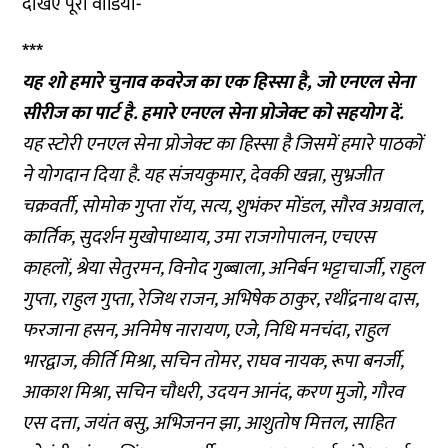
देखिए पूरा वीडियो-
***
यह शो हमारे चुनाव कवरेज का एक हिस्सा है, जो एनएल सेना
सीरीज का पार्ट है. हमारे एनएल सेना प्रोजेक्ट को
सहयोग
दें.
यह स्टोरी एनएल सेना प्रोजेक्ट का हिस्सा है जिसमें हमारे पाठकों
ने योगदान दिया है. यह संजयकुमार, देवकी खन्ना, सुभ्रजीत
चक्रवर्ती, सोमोक गुप्ता रॉय, सत्य, शुभंकर मोंडल, सौरव अग्रवाल,
कार्तिक, सुदर्शन मुखोपाध्याय, उमा राजगोपालन, एचएस
काहलों, श्रेया सेतुरमन, विनोद गुब्बाला, अनिर्बन भट्टाचार्जी, राहुल
गुप्ता, राहुल गुप्ता, रेजिथ राजन, अभिषेक ठाकुर, रथींद्रनाथ दास,
फरजाना हसन, अनिमेष नारायण, एजे, निधि मनचंदा, राहुल
भारद्वाज, कीर्ति मिश्रा, सचिन तोमर, राघव नायक, रूपा बनर्जी,
आकाश मिश्रा, सचिन चौधरी, उदयन आनंद, करण मुजो, गौरव
एस दत्ता, जयंत बसु, अभिजनन झा, आशुतोष मित्तल, साहित