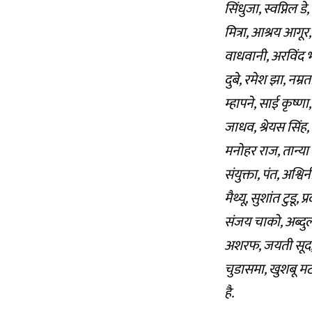
सिंधुजा, स्वप्निल ड
मित्रा, आश्रय आगूर
वाधवानी, अरविंद भा
दुबे, रमेश झा, नम्
म्हापने, साई कृष्णा
जाधव, श्रेयस सिंह,
मनोहर राज, तान्या 
संयुक्ता, पंत, अश्व
मैथ्यू, सुशांत टुडू,
संजय चाको, अब्दुल्
अशरफ, जयती सूद, आ
चुडासमा, खुशबू मट
है.