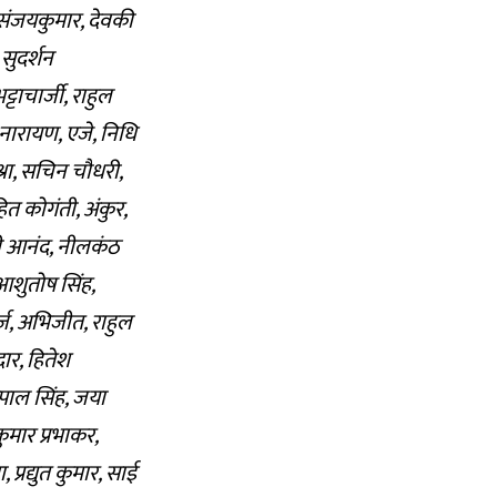
ह संजयकुमार, देवकी
 सुदर्शन
टाचार्जी, राहुल
 नारायण, एजे, निधि
्रा, सचिन चौधरी,
त कोगंती, अंकुर,
, पी आनंद, नीलकंठ
 आशुतोष सिंह,
र्ज, अभिजीत, राहुल
दार, हितेश
्रपाल सिंह, जया
मार प्रभाकर,
्रद्युत कुमार, साई