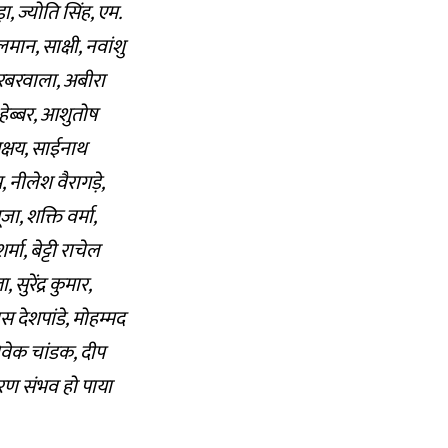
ा, ज्योति सिंह, एम.
ान, साक्षी, नवांशु
कुरबरवाला, अबीरा
हेब्बर, आशुतोष
 अक्षय, साईनाथ
 नीलेश वैरागड़े,
ा, शक्ति वर्मा,
मा, बेट्टी राचेल
सुरेंद्र कुमार,
स देशपांडे, मोहम्मद
िवेक चांडक, दीप
ारण संभव हो पाया