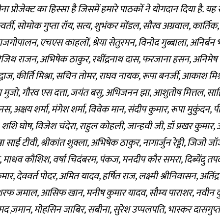
ा प्रोजेक्ट का हिस्सा है जिसमें हमारे पाठकों ने योगदान दिया है. य
रवर्ती, सोमोक गुप्ता रॉय, सत्य, शुभंकर मोंडल, सौरव अग्रवाल, कार्तिक,
ाजगोपालन, एचएस काहलों, श्रेया सेतुरमन, विनोद गुब्बाला, अनिर्बन भट्
ता, रेजिथ राजन, अभिषेक ठाकुर, रथींद्रनाथ दास, फरजाना हसन, अनिमेष
्वाज, कीर्ति मिश्रा, सचिन तोमर, राघव नायक, रूपा बनर्जी, आकाश मिश
ुजो, गौरव एस दत्ता, जयंत बसु, अभिजनन झा, आशुतोष मित्तल, साहि
ानस, अक्षय शर्मा, मंगेश शर्मा, विवेक मान, संदीप कुमार, रूपा मुकुंदन
, शशि घोष, विजेश चंदेरा, राहुल कोहली, जान्हवी जी, डॉ प्रखर कुमार,
ा साई टीवी, श्रीकांत शुक्ला, अभिषेक ठाकुर, नागार्जुन रेड्डी, जिजो जॉ
ेंद्र, माधव कौशिश, वर्षा चिदंबरम, पंकज, मनदीप कौर समरा, दिब्येंदु तप
मार, देववर्त पोदर, अमित यादव, हर्षित राज, लक्ष्मी श्रीनिवासन, अतिंद
 अशरफ जमाल, आसिफ खान, मनीष कुमार यादव, सौम्य पाराशर, नवीन कु
मद ज़मान, मोहसिन जाबिर, सबीना, सुरेश उप्पलपति, भास्कर दासगुप्ता, प