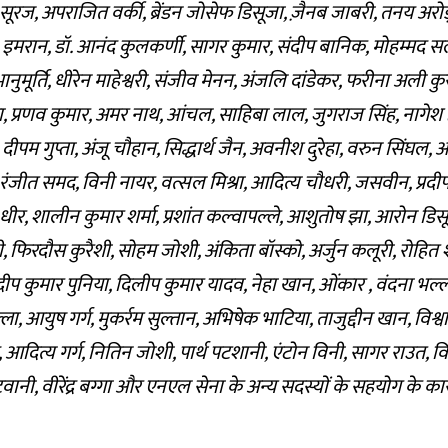
े, सूरज, अपराजित वर्की, ब्रेंडन जोसेफ डिसूजा, ज़ैनब जाबरी, तनय अरोड़
, इमरान, डॉ. आनंद कुलकर्णी, सागर कुमार, संदीप बानिक, मोहम्मद सलम
नुमूर्ति, धीरेन माहेश्वरी, संजीव मेनन, अंजलि दांडेकर, फरीना अली 
रता, प्रणव कुमार, अमर नाथ, आंचल, साहिबा लाल, जुगराज सिंह, नागेश 
, दीपम गुप्ता, अंजू चौहान, सिद्धार्थ जैन, अवनीश दुरेहा, वरुन सिंघल,
 रंजीत समद, विनी नायर, वत्सल मिश्रा, आदित्य चौधरी, जसवीन, प्रदीप,
धीर, शालीन कुमार शर्मा, प्रशांत कल्वापल्ले, आशुतोष झा, आरोन डिसूज
िनी, फिरदौस कुरैशी, सोहम जोशी, अंकिता बॉस्को, अर्जुन कलूरी, रोहित शर्
 प्रदीप कुमार पुनिया, दिलीप कुमार यादव, नेहा खान, ओंकार , वंदना भल्ला, 
ला, आयुष गर्ग, मुकर्रम सुल्तान, अभिषेक भाटिया, ताजुद्दीन खान, विश्वा
दित्य गर्ग, नितिन जोशी, पार्थ पटशानी, एंटोन विनी, सागर राउत, व
वानी, वीरेंद्र बग्गा और एनएल सेना के अन्य सदस्यों के सहयोग के क