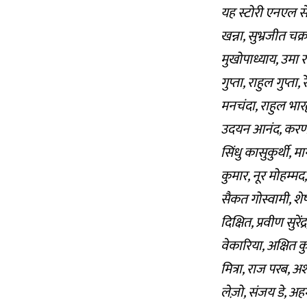
यह स्टोरी एनएल सेन
खन्ना, सुभ्रजीत चक्
मुखोपाध्याय, उमा र
गुप्ता, राहुल गुप्
मनचंदा, राहुल भारद
उदयन आनंद, करण म
सिंधु कासुकुर्थी, म
कुमार, नूर मोहम्मद
सैकत गोस्वामी, शेष
दिक्षित, प्रवीण सुर
वेकारिया, अक्षित कु
मित्रा, राज परब,
लेज़ो, संजय डे, अह