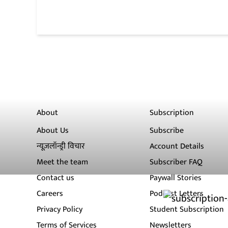
About
Subscription
About Us
Subscribe
न्यूज़लॉन्ड्री विचार
Account Details
Meet the team
Subscriber FAQ
Contact us
Paywall Stories
Careers
Podcast Letters
Privacy Policy
Student Subscription
Terms of Services
Newsletters