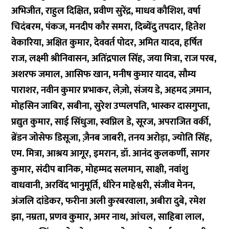
अभिजीत, राहुल दिक्षित, प्रवीण सुरेंद्र, माधव कौशिश, वर्षा
चिदंबरम, पंकज, मनदीप कौर समरा, दिब्येंदु तपदार, हितेश
वेकारिया, अक्षित कुमार, देववर्त पोदर, अमित यादव, हर्षित
राज, लक्ष्मी श्रीनिवासन, अतिंद्रपाल सिंह, जया मित्रा, राज परब,
अशरफ जमाल, आसिफ खान, मनीष कुमार यादव, सौम्य
पाराशर, नवीन कुमार प्रभाकर, लेज़ो, संजय डे, अहमद ज़मान,
मोहसिन जाबिर, सबीना, सुरेश उप्पलपति, भास्कर दासगुप्ता,
प्रद्युत कुमार, साई सिंधुजा, स्वप्निल डे, सूरज, अपराजित वर्की,
ब्रेंडन जोसेफ डिसूजा, ज़ैनब जाबरी, तनय अरोड़ा, ज्योति सिंह,
एम. मित्रा, आश्रय आगूर, इमरान, डॉ. आनंद कुलकर्णी, सागर
कुमार, संदीप बानिक, मोहम्मद सलमान, साक्षी, नवांशु
वाधवानी, अरविंद भानुमूर्ति, धीरेन माहेश्वरी, संजीव मेनन,
अंजलि दांडेकर, फरीना अली कुरबरवाला, अबीरा दुबे, रमेश
झा, नम्रता, प्रणव कुमार, अमर नाथ, आंचल, साहिबा लाल,