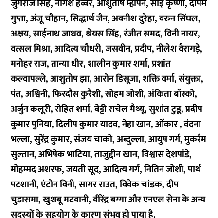
जुगराज सिंह, नागेश हेब्बर, आशुतोष म्हापने, साई कृष्णा, दीपम
गुप्ता, अंजू चौहान, सिद्धार्थ जैन, अवनीश दुरेहा, वरुन सिंघल,
अक्षय, साईनाथ जाधव, श्रेयस सिंह, रंजीत समद, विनी नायर,
वत्सल मिश्रा, आदित्य चौधरी, जसवीन, प्रदीप, नीलेश वैरागड़े,
मनोहर राज, तान्या धीर, शालीन कुमार शर्मा, प्रशांत
कल्वापल्ले, आशुतोष झा, आरोन डिसूजा, शक्ति वर्मा, संयुक्ता,
पंत, अश्विनी, फिरदौस कुरैशी, सोहम जोशी, अंकिता बॉस्को,
अर्जुन कलूरी, रोहित शर्मा, बेट्टी राचेल मैथ्यू, सुशांत टुडू, प्रदीप
कुमार पुनिया, दिलीप कुमार यादव, नेहा खान, ओंकार , वंदना
भल्ला, सुरेंद्र कुमार, संजय चाको, अब्दुल्ला, आयुष गर्ग, मुकर्रम
सुल्तान, अभिषेक भाटिया, ताजुद्दीन खान, विश्वास देशपांडे,
मोहम्मद अशरफ, जयती सूद, आदित्य गर्ग, नितिन जोशी, पार्थ
पटशानी, एंटोन विनी, सागर राउत, विवेक चांडक, दीप
चुडासमा, खुशबू मटवानी, वीरेंद्र बग्गा और एनएल सेना के अन्य
सदस्यों के सहयोग के कारण संभव हो पाया है.