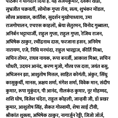
पाठकों ने योगदान दिया है. यह संजयकुमार, देवकी खन्ना,
सुभ्रजीत चक्रवर्ती, सोमोक गुप्ता रॉय, सत्य, शुभंकर मोंडल,
सौरव अग्रवाल, कार्तिक, सुदर्शन मुखोपाध्याय, उमा
राजगोपालन, एचएस काहलों, श्रेया सेतुरमन, विनोद गुब्बाला,
अनिर्बन भट्टाचार्जी, राहुल गुप्ता, राहुल गुप्ता, रेजिथ राजन,
अभिषेक ठाकुर, रथींद्रनाथ दास, फरजाना हसन, अनिमेष
नारायण, एजे, निधि मनचंदा, राहुल भारद्वाज, कीर्ति मिश्रा,
सचिन तोमर, राघव नायक, रूपा बनर्जी, आकाश मिश्रा, सचिन
चौधरी, उदयन आनंद, करण मुजो, गौरव एस दत्ता, जयंत बसु,
अभिजनन झा, आशुतोष मित्तल, साहित कोगंती, अंकुर, सिंधु
कासुकुर्थी, मानस, अक्षय शर्मा, मंगेश शर्मा, विवेक मान, संदीप
कुमार, रूपा मुकुंदन, पी आनंद, नीलकंठ कुमार, नूर मोहम्मद,
शशि घोष, विजेश चंदेरा, राहुल कोहली, जान्हवी जी, डॉ प्रखर
कुमार, आशुतोष सिंह, सैकत गोस्वामी, शेषा साई टीवी,
श्रीकांत शुक्ला, अभिषेक ठाकुर, नागार्जुन रेड्डी, जिजो जॉर्ज,