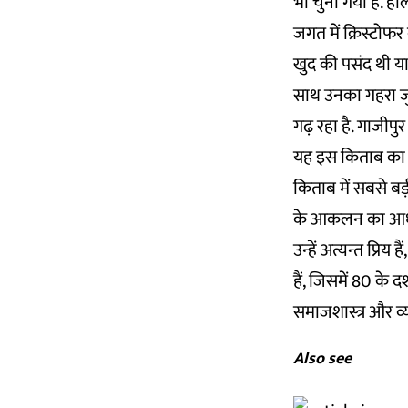
भी चुना गया है. हा
जगत में क्रिस्टो
खुद की पसंद थी य
साथ उनका गहरा जुड़
गढ़ रहा है. गाजीपु
यह इस किताब का 
किताब में सबसे बड़
के आकलन का आधार व
उन्हें अत्यन्त प्र
हैं, जिसमें 80 के 
समाजशास्त्र और व्
Also see