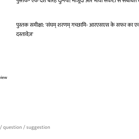
पुस्तक- एक देश बारह दुनिया: मौजूदा और भावी संकटों से संबंधित 
पुस्तक समीक्षा: 'संघम् शरणम् गच्छामि- आरएसएस के सफर का ए
दस्तावेज़'
view