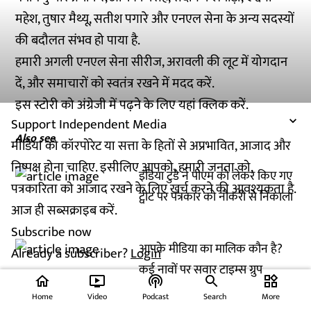
महेश, तुषार मैथ्यू, सतीश पगारे और एनएल सेना के अन्य सदस्यों
की बदौलत संभव हो पाया है.
हमारी अगली एनएल सेना सीरीज, अरावली की लूट में
योगदान
दें, और समाचारों को स्वतंत्र रखने में मदद करें.
इस स्टोरी को अंग्रेजी में पढ़ने के लिए यहां
क्लिक
करें.
Support Independent Media
Also see
मीडिया को कॉरपोरेट या सत्ता के हितों से अप्रभावित, आजाद और
निष्पक्ष होना चाहिए. इसीलिए आपको, हमारी जनता को,
इंडिया टुडे ने पीएम को लेकर किए गए
पत्रकारिता को आजाद रखने के लिए खर्च करने की आवश्यकता है.
ट्वीट पर पत्रकार को नौकरी से निकाला
आज ही सब्सक्राइब करें.
Subscribe now
आपके मीडिया का मालिक कौन है?
Already a subscriber?
Login
कई नावों पर सवार टाइम्स ग्रुप
home
ondemand_video
podcasts
widgets
Home
Video
Podcast
Search
More