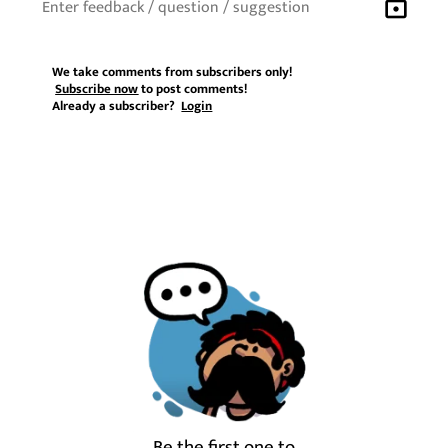
lock
We take comments from subscribers only!
Subscribe now
to post comments!
Already a subscriber?
Login
Be the first one to