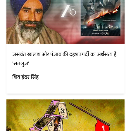
जसवंत खालड़ा और पंजाब की दहशतगर्दी का अर्धसत्य है
'सतलुज'
शिव इंदर सिंह