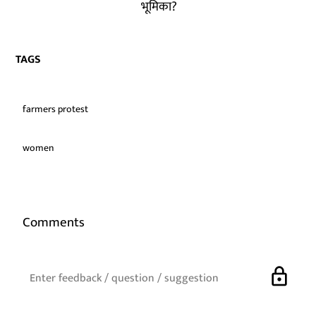
भूमिका?
TAGS
farmers protest
women
Comments
lock