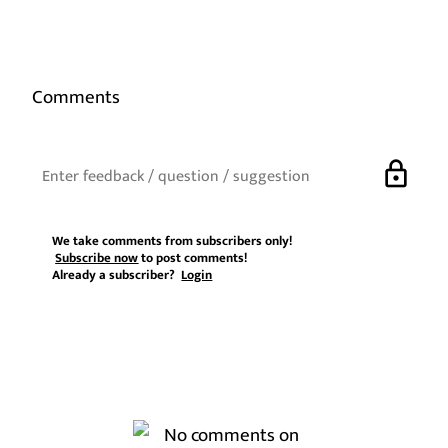
Comments
lock
We take comments from subscribers only!
Subscribe now
to post comments!
Already a subscriber?
Login