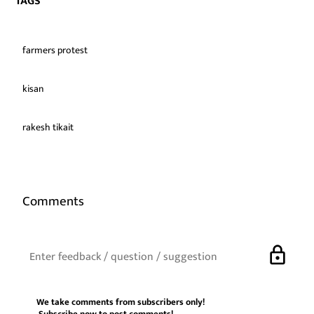
TAGS
farmers protest
kisan
rakesh tikait
Comments
lock
We take comments from subscribers only!