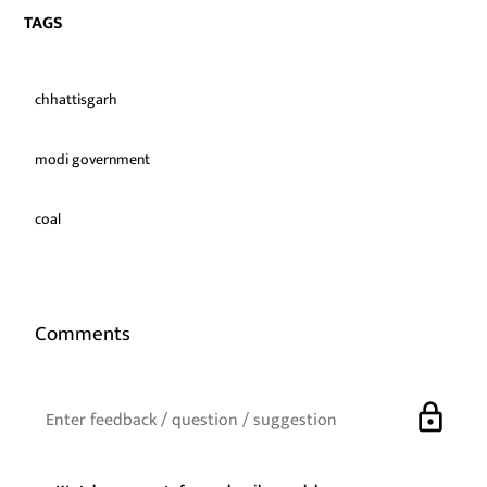
TAGS
chhattisgarh
modi government
coal
Comments
lock