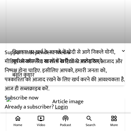
विज्ञापन पर खर्च के मामले में मोदी से आगे निकले योगी,
Support Independent Media
यूपी सरकार ने 8 सालों में खर्चे 6812 करोड़ रुपये
मीडिया को कॉरपोरेट या सत्ता के हितों से अप्रभावित, आजाद और
निष्पक्ष होना चाहिए. इसीलिए आपको, हमारी जनता को,
बसंत कुमार
पत्रकारिता को आजाद रखने के लिए खर्च करने की आवश्यकता है.
आज ही सब्सक्राइब करें.
Subscribe now
Already a subscriber?
Login
home
ondemand_video
podcasts
widgets
Home
Video
Podcast
Search
More