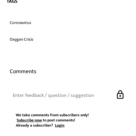
TAGS
Coronavirus
Oxygen Crisis
Comments
lock
We take comments from subscribers only!
Subscribe now
to post comments!
Already a subscriber?
Login