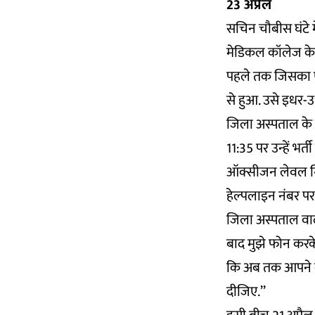
23 अप्रैल
सचिन चौबीस घंटे म
मेडिकल कॉलेज के 
पहले तक जिसका एं
से हुआ. उसे इधर-उध
जिला अस्पताल के ड
11:35 पर उन्हें भर
ऑक्सीजन लेवल गिर 
हेल्पलाइन नंबर प
जिला अस्पताल वालो
बाद मुझे फोन करके 
कि अब तक आपने वें
दीजिए.’’