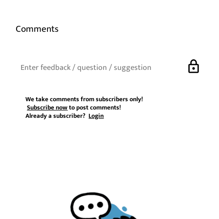
Comments
lock
We take comments from subscribers only!
Subscribe now
to post comments!
Already a subscriber?
Login