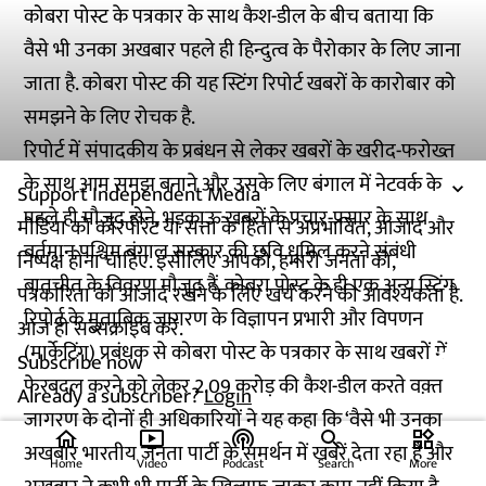
कोबरा पोस्ट के पत्रकार के साथ कैश-डील के बीच बताया कि
वैसे भी उनका अखबार पहले ही हिन्दुत्व के पैरोकार के लिए जाना
जाता है. कोबरा पोस्ट की यह स्टिंग रिपोर्ट खबरों के कारोबार को
समझने के लिए रोचक है.
रिपोर्ट में संपादकीय के प्रबंधन से लेकर खबरों के खरीद-फरोख्त
के साथ आम समझ बनाने और उसके लिए बंगाल में नेटवर्क के
Support Independent Media
पहले ही मौजूद होने, भड़काऊ खबरों के प्रचार-प्रसार के साथ
मीडिया को कॉरपोरेट या सत्ता के हितों से अप्रभावित, आजाद और
वर्तमान पश्चिम बंगाल सरकार की छवि धूमिल करने संबंधी
निष्पक्ष होना चाहिए. इसीलिए आपको, हमारी जनता को,
बातचीत के विवरण मौजूद हैं. कोबरा पोस्ट के ही एक अन्य स्टिंग
पत्रकारिता को आजाद रखने के लिए खर्च करने की आवश्यकता है.
रिपोर्ट के मुताबिक जागरण के विज्ञापन प्रभारी और विपणन
आज ही सब्सक्राइब करें.
(मार्केटिंग) प्रबंधक से कोबरा पोस्ट के पत्रकार के साथ खबरों में
Subscribe now
फेरबदल करने को लेकर 2.09 करोड़ की कैश-डील करते वक़्त
Already a subscriber?
Login
जागरण के दोनों ही अधिकारियों ने यह कहा कि ‘वैसे भी उनका
home
ondemand_video
podcasts
widgets
अखबार भारतीय जनता पार्टी के समर्थन में खबरें देता रहा है और
Home
Video
Podcast
Search
More