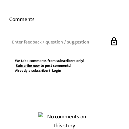
Comments
lock
We take comments from subscribers only!
Subscribe now
to post comments!
Already a subscriber?
Login