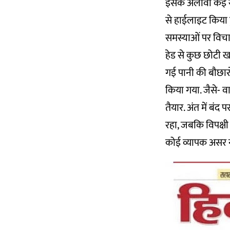
इसके अलावा कई सब
से हाईलाइट किया ह
समस्याओं पर विचार
हेड से कुछ छोटी खबर
गई पानी की बौछारो
किया गया. जैसे- व
तैयार. अंत में बंद 
रहा, जबकि विपक्षी
कोई व्यापक असर न