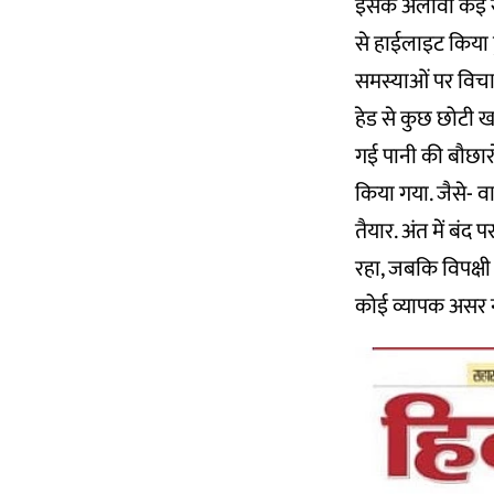
इसके अलावा कई सब
से हाईलाइट किया ह
समस्याओं पर विचार
हेड से कुछ छोटी खबर
गई पानी की बौछारो
किया गया. जैसे- व
तैयार. अंत में बंद 
रहा, जबकि विपक्षी
कोई व्यापक असर न