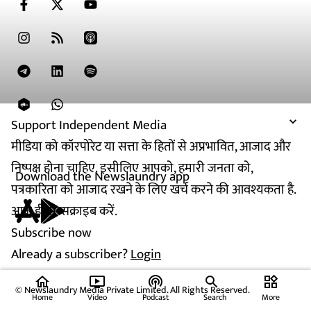
Support Independent Media
मीडिया को कॉरपोरेट या सत्ता के हितों से अप्रभावित, आजाद और
निष्पक्ष होना चाहिए. इसीलिए आपको, हमारी जनता को,
Download the Newslaundry app
पत्रकारिता को आजाद रखने के लिए खर्च करने की आवश्यकता है.
आज ही सब्सक्राइब करें.
Subscribe now
Already a subscriber?
Login
home
ondemand_video
podcasts
widgets
© Newslaundry Media Private Limited. All Rights Reserved.
Home
Video
Podcast
Search
More