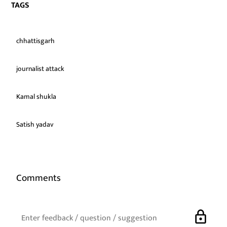
TAGS
chhattisgarh
journalist attack
Kamal shukla
Satish yadav
Comments
lock