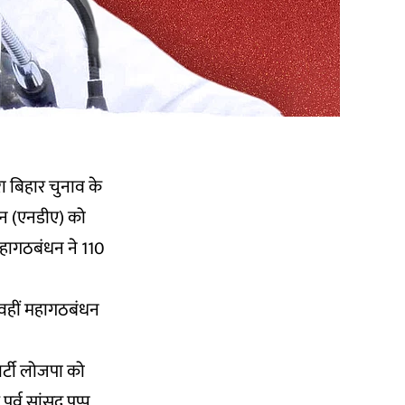
ा बिहार चुनाव के
ंधन (एनडीए) को
 महागठबंधन ने 110
 वहीं महागठबंधन
र्टी लोजपा को
ूर्व सांसद पप्पू