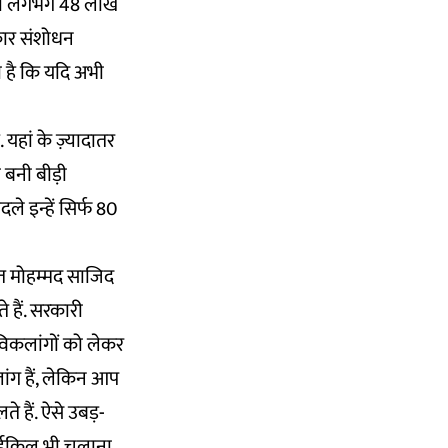
ंख्या लगभग 48 लाख
िकार संशोधन
 है कि यदि अभी
 यहां के ज़्यादातर
ां बनी बीड़ी
े इन्हें सिर्फ 80
ात मोहम्मद साजिद
 हैं. सरकारी
 विकलांगों को लेकर
लांग हैं, लेकिन आप
े हैं. ऐसे उबड़-
ईसाईकिल भी चलाना