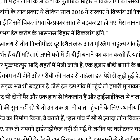
011 में हम लोगों के आंकड़ों के मुताबिक बिहार में विकलांगों की स
गों के सात प्रकार थे लेकिन साल 2016 में सरकार ने दिव्यांग अध
ई जिसमें विकलांगता के प्रकार सात से बढ़कर 21 हो गए. मेरा मानना
ग डेढ़ करोड़ के आसपास बिहार में विकलांग होंगे.’’
्यालय से तीन किलोमीटर दूर स्थित लरू-आरा मुस्लिम बाहुल्य गांव है.
्भर हैं वहीं महिलाएं अपने घरों में ही बीड़ी बनाने का काम करती हैं. यह
मुज्जफरपुर आदि शहरों में भेजी जाती है. एक हज़ार बीड़ी बनाने के बदल
ई काम नहीं होने और गरीबी की वजह से महिला इस पेशे से जुड़ी हुई हैं.
 सड़क अब भी बदहाल है. जैसे हम इस गांव में पहुंचे तो हमारी मुलाक
जिद भी दोनों पैर और एक हाथ से विकलांग हैं और ट्राईसाईकिल से चलते
 की सुन नहीं रहे थे तो उन तक अपनी बात पहुंचाने के लिए स्थानीय
का निर्माण किया. वे बताते हैं, ‘‘इस गांव में सौ से ज़्यादा लोग विक
िए. एक तो सबको ट्राईसाईकिल नहीं दी गई. वे जमीन पर घसीटकर चलत
ते हुए हम लोगों के पैर से खून निकल जाता है. इस रास्ते से तो ट्रा