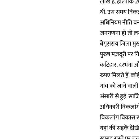
लाख है. हालांकि 2
थी. उस समय विकलां
अधिनियम नीति बना
जनगणना हो तो लगभ
बेगूसराय जिला मुख
पुरुष मज़दूरी पर निर
कटिहार, दरभंगा और 
रुपए मिलते हैं. को
गांव को जाने वाली
अंसारी से हुई. सा
अधिकारी विकलांगों
विकलांग विकास संघ 
यहां की सड़कें देख
खाबड़ रास्ते पर चल