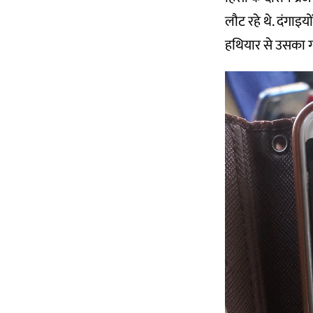
लौट रहे थे. दंगाइय
हथियार से उसका ग