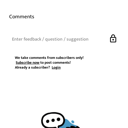
Comments
lock
We take comments from subscribers only!
Subscribe now
to post comments!
Already a subscriber?
Login