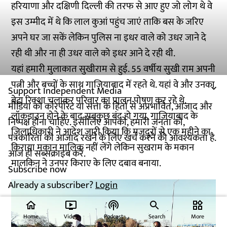
हरियाणा और दक्षिणी दिल्ली की तरफ से आए हुए जो लोग थे वे
इस उम्मीद में थे कि लाल कुआं पहुंच जाएं ताकि बस के जरिए
अपने घर जा सकें लेकिन पुलिस ना इधर वाले को उधर जाने दे
रही थी और ना ही उधर वाले को इधर आने दे रही थी.
यहां हमारी मुलाकात सुखीराम से हुई. 55 वर्षीय सुखी राम अपनी
पत्नी और बच्चों के साथ गाजियाबाद में रहते थे. यहां वे और उनका
Support Independent Media
बेटा रिक्शा चलाकर परिवार का पालन पोषण कर रहे थे.
मीडिया को कॉरपोरेट या सत्ता के हितों से अप्रभावित, आजाद और
लॉकडाउन होने के बाद सबकुछ बंद हो गया. गाजियाबाद के
निष्पक्ष होना चाहिए. इसीलिए आपको, हमारी जनता को,
जिलाधिकारी ने आदेश जारी किया कि मजदूरों से एक महीने का
पत्रकारिता को आजाद रखने के लिए खर्च करने की आवश्यकता है.
किराया मकान मालिक नहीं लेंगे लेकिन सुखराम के मकान
आज ही सब्सक्राइब करें.
मालकिन ने उनपर किराए के लिए दबाव बनाया.
Subscribe now
Already a subscriber?
Login
home
ondemand_video
podcasts
widgets
Home
Video
Podcast
Search
More