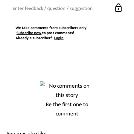
lock
We take comments from subscribers only!
Subscribe now
to post comments!
Already a subscriber?
Login
Be the first one to
comment
You may also like