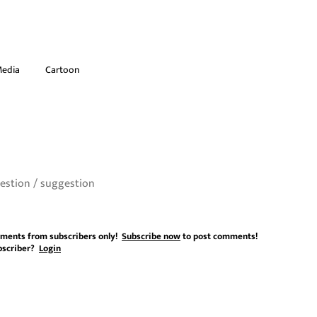
Media
Cartoon
ments from subscribers only!
Subscribe now
to post comments!
bscriber?
Login